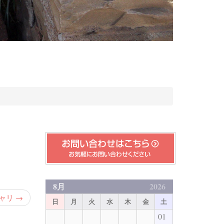
8月
2026
ャリ
→
日
月
火
水
木
金
土
01