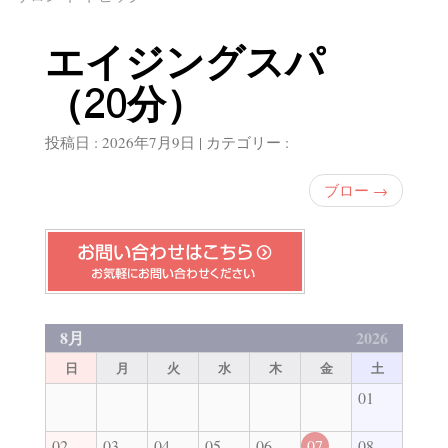
エイジングスパ
（20分）
投稿日 : 2026年7月9日 | カテゴリー :
ブロー
→
8月
2026
日
月
火
水
木
金
土
01
02
03
04
05
06
07
08