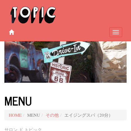
Toggle
navigati
MENU
HOME
MENU
その他
エイジングスパ（20分）
サロン ド トピック